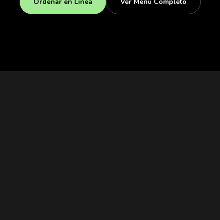
Ordenar en Línea
Ver Menú Completo
FOLLOW THE
LIME
tag @cvchekitchen and get featured. it starts with a lime.
@cvchekitchen